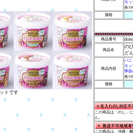
モッ
各1
価格
don
商品番号
の
商品名
ど
バニ
モッ
商品内容
季節
各1
価格
セットです
この商品は「のし」
ん。
この商品は、沖縄・