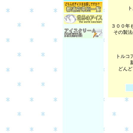
ト
３００年
その製法
トルコ
どんど