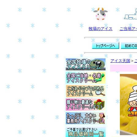
牧場のアイス
ご当地ア
アイス天国
＞