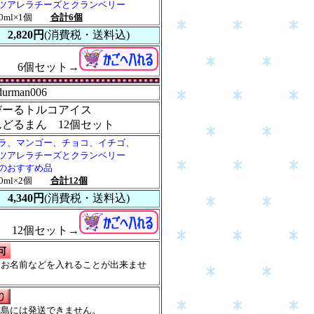
ツアレラチーズとクランベリー
00ml×1個
合計6個
2,820円
(消費税・送料込)
6個セット→
durman006
びーるトルコアイス
んどるまん 12個セット
ラ、マンゴー、チョコ、イチゴ、
ツアレラチーズとクランベリー
のおすすめ品
00ml×2個
合計12個
4,340円
(消費税・送料込)
12個セット→
にお名前などを入れることが出来ませ
離島には発送できません。