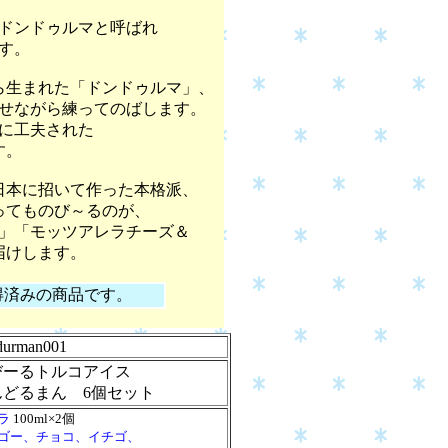
ドンドゥルマと呼ばれ
す。
ら生まれた「ドンドゥルマ」、
せながら練ってのばします。
に工夫された
す。
日本に招いて作った本格派、
ってものび～るのが、
」「モッツアレラチーズ＆
届けします。
得済みの商品です。
durman001
びーるトルコアイス
んどるまん 6個セット
ラ
100ml×2個
ゴー、チョコ、イチゴ、