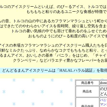
ルコのアイスクリームといえば、のび～るアイス、トルコでは
もちもちと粘りのあるユニークな食感が特徴で
もの昔、トルコの山の中にあるカフラマンマラシュという町か
はできたてのやわらかいアイスを長時間、繰り返し空気を含ま
トルコの暑い気候の中でも溶けて垂れるのをふせぐため
おもちのようにのび～る粘度の高いアイスで
アイスの本場カフラマンマラシュのアイスクリーム職人たちを
新鮮なミルクたっぷり、なめらかなコクでもちもちと粘り、と
るまんアイス。おいしさの基本「バニラ」をはじめ、「チャイ
クランベリー」などバラエティ豊かなフレーバーをお
どんどるまんアイスクリームは「HALAL ハラル認証」を取
don
商品番号
の
商品名
ど
バニ
マン
商品内容