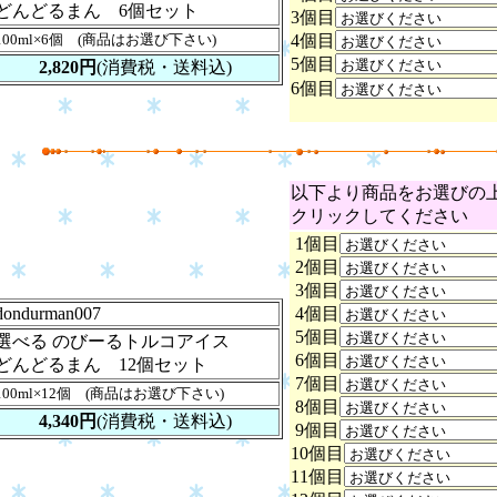
どんどるまん 6個セット
3個目
100ml×6個 (商品はお選び下さい)
4個目
5個目
2,820円
(消費税・送料込)
6個目
以下より商品をお選びの
クリックしてください
1個目
2個目
3個目
dondurman007
4個目
5個目
選べる のびーるトルコアイス
6個目
どんどるまん 12個セット
7個目
100ml×12個 (商品はお選び下さい)
8個目
4,340円
(消費税・送料込)
9個目
10個目
11個目