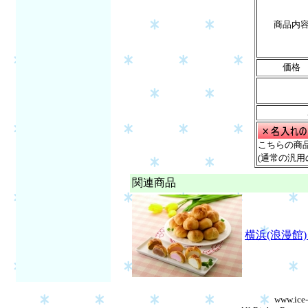
商品内
価格
こちらの商
(通常の汎用
関連商品
横浜(浪漫館
www.ice-