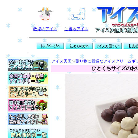
牧場のアイス
ご当地アイス
アイス天国
＞
贈り物に最適なアイスクリームギ
ひとくちサイズのおい