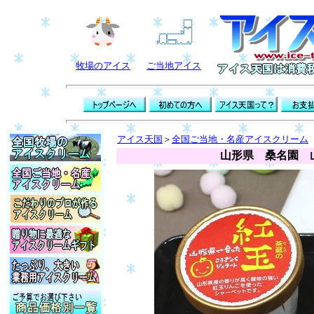
牧場のアイス
ご当地アイス
アイス天国
＞
全国ご当地・名産アイスクリーム
山形県 桑名園 